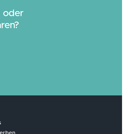
 oder
aren?
s
erben