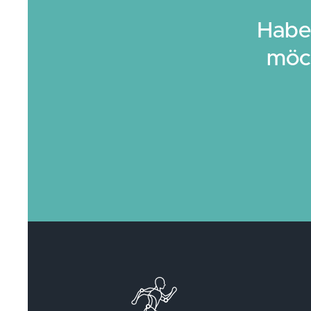
Habe
möch